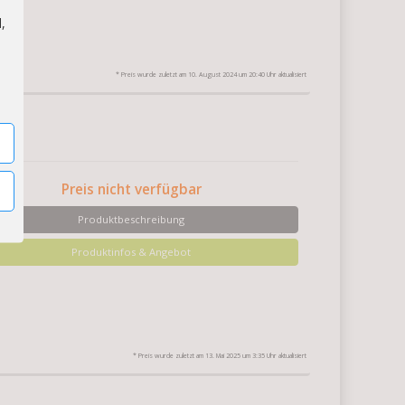
,
* Preis wurde zuletzt am 10. August 2024 um 20:40 Uhr aktualisiert
Preis nicht verfügbar
Produktbeschreibung
Produktinfos & Angebot
* Preis wurde zuletzt am 13. Mai 2025 um 3:35 Uhr aktualisiert