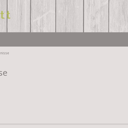
bnisse
se