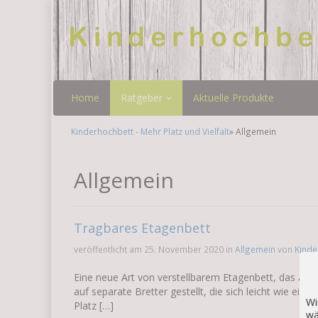
Home
Ratgeber
Aktuelle Produkte
Kinderhochbett - Mehr Platz und Vielfalt
» Allgemein
Allgemein
Tragbares Etagenbett
veröffentlicht am 25. November 2020 in
Allgemein
von
Kinde
Eine neue Art von verstellbarem Etagenbett, das an P
auf separate Bretter gestellt, die sich leicht wie ein
Wi
Platz […]
wä