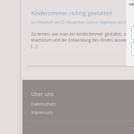
ve
Kinderzimmer richtig gestalten
veröffentlicht am 25. November 2020 in
Allgemein
von
Kinde
Zu lernen, wie man ein Kinderzimmer gestaltet, ist se
Wachstum und die Entwicklung des Kindes auswirken u
[…]
Über uns
Datenschutz
Impressum