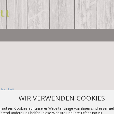
rhochbett
WIR VERWENDEN COOKIES
opularität gewinnt, ist das tragbare Etagenbett. Anstatt auf einem st
 kleines Bett zusammenklappen lassen. Wenn das Zimmer Ihres Kindes klei
r nutzen Cookies auf unserer Website. Einige von ihnen sind essenziell
hrend andere uns helfen, diese Website und Ihre Erfahrung zu