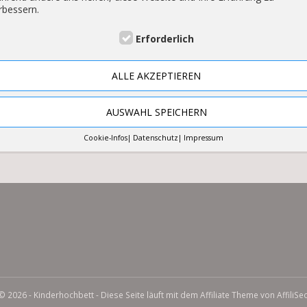
rbessern.
Erforderlich
rhochbett
ALLE AKZEPTIEREN
hr wichtig. Ein Raum, der nach den Bedürfnissen und Interessen des Ki
nd der angenehmste Ort sein, in dem es sich aufhalten kann. Es gibt 
AUSWAHL SPEICHERN
Cookie-Infos
Datenschutz
Impressum
© 2026 - Kinderhochbett - Diese Seite läuft mit dem Affiliate Theme von
AffiliSe