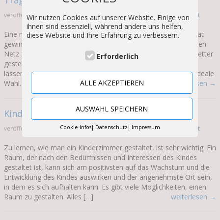
veröffentlicht am 25. November 2020 in
Allgemein
von
Kinderhochbett
Wir nutzen Cookies auf unserer Website. Einige von
ihnen sind essenziell, während andere uns helfen,
Eine neue Art von verstellbarem Etagenbett, das an Popularität
diese Website und Ihre Erfahrung zu verbessern.
gewinnt, ist das tragbare Etagenbett. Anstatt auf einem stabilen
Netz zu sitzen, werden zwei separate Betten auf separate Bretter
Erforderlich
gestellt, die sich leicht wie ein kleines Bett zusammenklappen
lassen. Wenn das Zimmer Ihres Kindes klein ist, ist dies eine ideale
ALLE AKZEPTIEREN
Wahl. Sie sparen nicht nur Platz […]
weiterlesen →
AUSWAHL SPEICHERN
Kinderzimmer richtig gestalten
Cookie-Infos
Datenschutz
Impressum
veröffentlicht am 25. November 2020 in
Allgemein
von
Kinderhochbett
Zu lernen, wie man ein Kinderzimmer gestaltet, ist sehr wichtig. Ein
Raum, der nach den Bedürfnissen und Interessen des Kindes
gestaltet ist, kann sich am positivsten auf das Wachstum und die
Entwicklung des Kindes auswirken und der angenehmste Ort sein,
in dem es sich aufhalten kann. Es gibt viele Möglichkeiten, einen
Raum zu gestalten. Alles […]
weiterlesen →