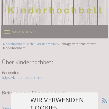
TOGGLE
NAVIGATION
NAVIGATION
Kinderhochbett - Mehr Platz und Vielfalt
» Beiträge veröffentlicht von
Kinderhochbett
Über Kinderhochbett
Webseite
https://kinderhochbett.info
Beiträge von Kinderhochbett
WIR VERWENDEN
COOKIES
Tragbares Etagenbett