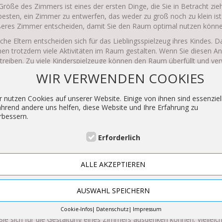
Größe des Zimmers ist eines der ersten Dinge, die Sie in Betracht ziehe
esten, ein Zimmer zu entwerfen, das weder zu groß noch zu klein ist. 
eres Zimmer entscheiden, damit Sie den Raum optimal nutzen könne
he Eltern entscheiden sich für das Lieblingsspielzeug ihres Kindes. Da
en trotzdem viele Aktivitäten im Raum gestalten. Wenn Sie diesen Ans
treiben. Zu viele Kinderspielzeuge können den Raum überfüllt und ver
WIR VERWENDEN COOKIES
weiteres wichtiges Element bei der Gestaltung eines Kinderzimmers ist
e Zeiträume dieselbe Farbe zu verwenden. Kinder lieben helle Farben
alten, können Sie dazu beitragen, ihren Geist zu stimulieren. Sie kö
r nutzen Cookies auf unserer Website. Einige von ihnen sind essenziell
ufügen, damit es geräumiger wirkt.
hrend andere uns helfen, diese Website und Ihre Erfahrung zu
rbessern.
g, daran zu denken, dass Sie nur Dinge verwenden sollten, die dem Al
ge Unordnung verursachen. Zu große Gegenstände können ein Problem
Erforderlich
 zu den anderen Gegenständen passen. Wenn Sie einen Stil wählen, 
ALLE AKZEPTIEREN
ssehen erzeugen und den Raum unordentlich und unordentlich ersche
ich aussehen.
eine leichte Aufgabe. Sie müssen sich die Zeit nehmen, darüber nachzu
AUSWAHL SPEICHERN
Cookie-Infos
Datenschutz
Impressum
 Sie sich für die Gestaltung eines Zimmers ausdenken können. Vielleic