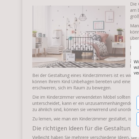
Die 
am b
größ
Manc
könn
über
Ein 
lang
gest
Wi
hinz
wä
ve
Bei der Gestaltung eines Kinderzimmers ist es wichti
können Ihrem Kind Unbehagen bereiten und eine Men
erschweren, sich im Raum zu bewegen.
Die im Kinderzimmer verwendeten Möbel sollten auch
unterscheidet, kann er ein unzusammenhängendes Au
zu ähnlich sind, können sie verwirrend und unordentl
Zu lernen, wie man ein Kinderzimmer gestaltet, ist k
Die richtigen Ideen für die Gestaltung
Vielleicht haben Sie mehrere verschiedene Ideen, die