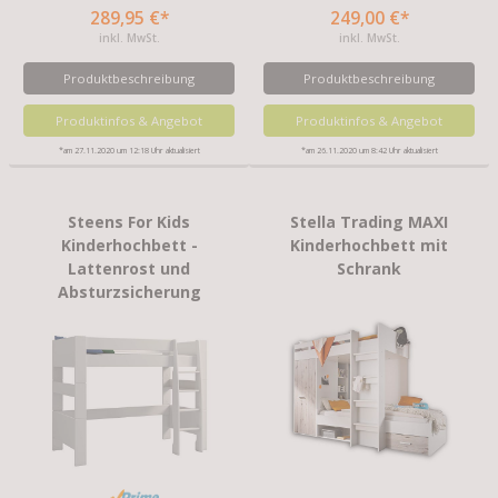
289,95 €*
249,00 €*
inkl. MwSt.
inkl. MwSt.
Produktbeschreibung
Produktbeschreibung
Produktinfos & Angebot
Produktinfos & Angebot
*am 27.11.2020 um 12:18 Uhr aktualisiert
*am 26.11.2020 um 8:42 Uhr aktualisiert
Steens For Kids
Stella Trading MAXI
Kinderhochbett -
Kinderhochbett mit
Lattenrost und
Schrank
Absturzsicherung