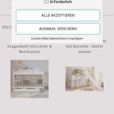
140
Erforderlich
2020-11-23
ALLE AKZEPTIEREN
Weitere Produkte
AUSWAHL SPEICHERN
Cookie-Infos
Datenschutz
Impressum
Homestyle4u 1432 –
Kinderhochbett Manuel
Etagenbett mit Leiter &
mit Rutsche – Kiefer
Bettkasten
massiv