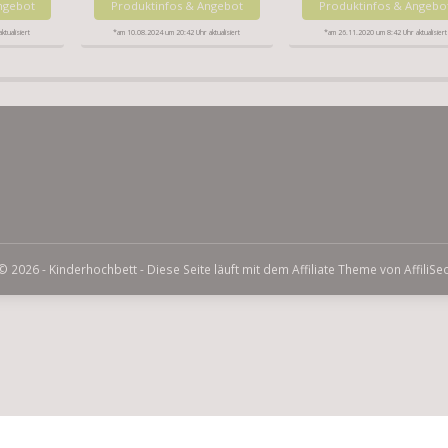
ngebot
Produktinfos & Angebot
Produktinfos & Angebo
tualisiert
*am 10.08.2024 um 20:42 Uhr aktualisiert
*am 26.11.2020 um 8:42 Uhr aktualisiert
© 2026 - Kinderhochbett - Diese Seite läuft mit dem Affiliate Theme von
AffiliSe