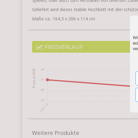
Spielen, oder auch zum verstauen von diversen Zube
Geliefert wird dieses stabile Hochbett mit den schütz
Maße ca.: 164,3 x 206 x 114 cm
Wi
wä
PREISVERLAUF
ve
400
350
300
250
2020-11-23
Weitere Produkte