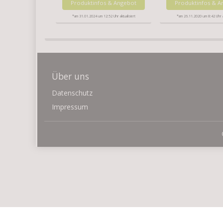
Produktinfos & Angebot
Produktinfos & A
*am 31.01.2024 um 12:52 Uhr aktualisiert
*am 26.11.2020 um 8:42 Uhr ak
Über uns
Datenschutz
Impressum