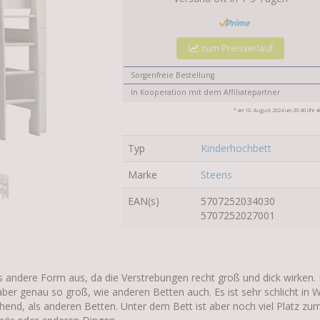
zum Preisverlauf
Sorgenfreie Bestellung
In Kooperation mit dem Affiliatepartner
* am 10. August 2024 um 20:40 Uhr akt
Typ
Kinderhochbett
Marke
Steens
EAN(s)
5707252034030
5707252027001
s andere Form aus, da die Verstrebungen recht groß und dick wirken.
aber genau so groß, wie anderen Betten auch. Es ist sehr schlicht in 
hend, als anderen Betten. Unter dem Bett ist aber noch viel Platz zu